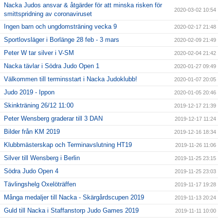
Nacka Judos ansvar & åtgärder för att minska risken för
2020-03-02 10:54
smittspridning av coronaviruset
Ingen barn och ungdomsträning vecka 9
2020-02-17 21:48
Sportlovsläger i Borlänge 28 feb - 3 mars
2020-02-09 21:49
Peter W tar silver i V-SM
2020-02-04 21:42
Nacka tävlar i Södra Judo Open 1
2020-01-27 09:49
Välkommen till terminsstart i Nacka Judoklubb!
2020-01-07 20:05
Judo 2019 - Ippon
2020-01-05 20:46
Skinkträning 26/12 11:00
2019-12-17 21:39
Peter Wensberg graderar till 3 DAN
2019-12-17 11:24
Bilder från KM 2019
2019-12-16 18:34
Klubbmästerskap och Terminavslutning HT19
2019-11-26 11:06
Silver till Wensberg i Berlin
2019-11-25 23:15
Södra Judo Open 4
2019-11-25 23:03
Tävlingshelg Oxelöträffen
2019-11-17 19:28
Många medaljer till Nacka - Skärgårdscupen 2019
2019-11-13 20:24
Guld till Nacka i Staffanstorp Judo Games 2019
2019-11-11 10:00