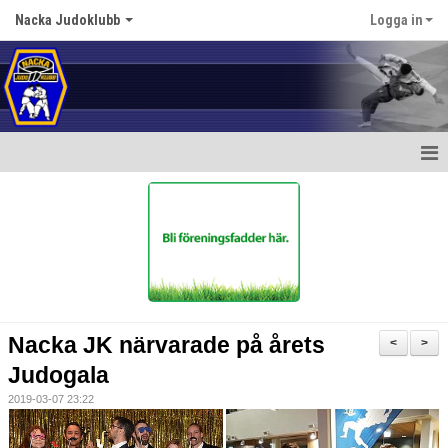
Nacka Judoklubb
Logga in
Hem
Nyheter
Om Judo
Om klubben
Nacka JK närvarade på årets
<
>
Börja Träna
Judogala
2019-03-07 23:22
Kalender