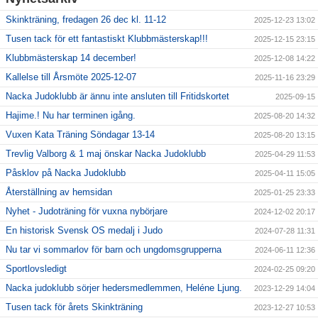
Skinkträning, fredagen 26 dec kl. 11-12
2025-12-23 13:02
Tusen tack för ett fantastiskt Klubbmästerskap!!!
2025-12-15 23:15
Klubbmästerskap 14 december!
2025-12-08 14:22
Kallelse till Årsmöte 2025-12-07
2025-11-16 23:29
Nacka Judoklubb är ännu inte ansluten till Fritidskortet
2025-09-15
Hajime.! Nu har terminen igång.
2025-08-20 14:32
Vuxen Kata Träning Söndagar 13-14
2025-08-20 13:15
Trevlig Valborg & 1 maj önskar Nacka Judoklubb
2025-04-29 11:53
Påsklov på Nacka Judoklubb
2025-04-11 15:05
Återställning av hemsidan
2025-01-25 23:33
Nyhet - Judoträning för vuxna nybörjare
2024-12-02 20:17
En historisk Svensk OS medalj i Judo
2024-07-28 11:31
Nu tar vi sommarlov för barn och ungdomsgrupperna
2024-06-11 12:36
Sportlovsledigt
2024-02-25 09:20
Nacka judoklubb sörjer hedersmedlemmen, Heléne Ljung.
2023-12-29 14:04
Tusen tack för årets Skinkträning
2023-12-27 10:53