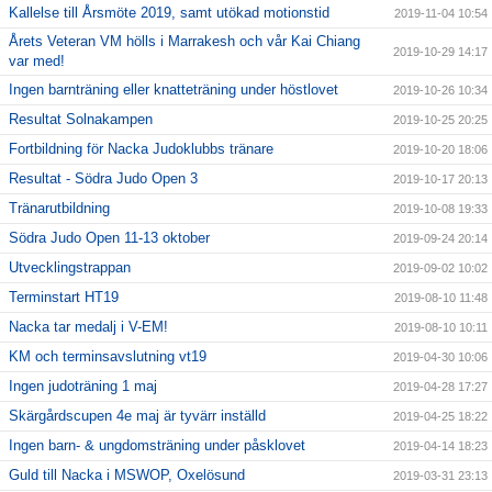
Kallelse till Årsmöte 2019, samt utökad motionstid
2019-11-04 10:54
Årets Veteran VM hölls i Marrakesh och vår Kai Chiang
2019-10-29 14:17
var med!
Ingen barnträning eller knatteträning under höstlovet
2019-10-26 10:34
Resultat Solnakampen
2019-10-25 20:25
Fortbildning för Nacka Judoklubbs tränare
2019-10-20 18:06
Resultat - Södra Judo Open 3
2019-10-17 20:13
Tränarutbildning
2019-10-08 19:33
Södra Judo Open 11-13 oktober
2019-09-24 20:14
Utvecklingstrappan
2019-09-02 10:02
Terminstart HT19
2019-08-10 11:48
Nacka tar medalj i V-EM!
2019-08-10 10:11
KM och terminsavslutning vt19
2019-04-30 10:06
Ingen judoträning 1 maj
2019-04-28 17:27
Skärgårdscupen 4e maj är tyvärr inställd
2019-04-25 18:22
Ingen barn- & ungdomsträning under påsklovet
2019-04-14 18:23
Guld till Nacka i MSWOP, Oxelösund
2019-03-31 23:13