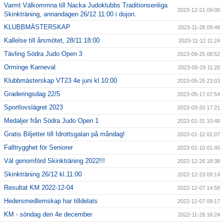
Varmt Välkommna till Nacka Judoklubbs Traditionsenliga
2023-12-21 09:00
Skinkträning, annandagen 26/12 11:00 i dojon.
KLUBBMÄSTERSKAP
2023-11-28 09:46
Kallelse till årsmötet, 28/11 18:00
2023-11-12 11:24
Tävling Södra Judo Open 3
2023-09-25 08:52
Orminge Karneval
2023-05-29 11:20
Klubbmästerskap VT23 4e juni kl 10:00
2023-05-25 23:03
Graderingsdag 22/5
2023-05-17 07:54
Sportlovslägret 2023
2023-03-20 17:21
Medaljer från Södra Judo Open 1
2023-01-31 10:48
Gratis Biljetter till Idrottsgalan på måndag!
2023-01-12 01:07
Falltrygghet för Seniorer
2023-01-10 01:45
Väl genomförd Skinkträning 2022!!!
2022-12-26 18:38
Skinkträning 26/12 kl.11:00
2022-12-23 09:14
Resultat KM 2022-12-04
2022-12-07 14:58
Hedersmedlemskap har tilldelats
2022-12-07 09:17
KM - söndag den 4e december
2022-11-28 16:24