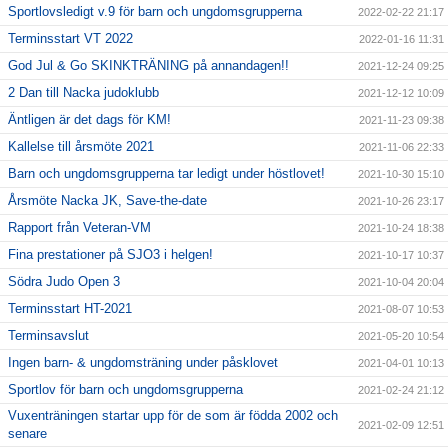
Sportlovsledigt v.9 för barn och ungdomsgrupperna
2022-02-22 21:17
Terminsstart VT 2022
2022-01-16 11:31
God Jul & Go SKINKTRÄNING på annandagen!!
2021-12-24 09:25
2 Dan till Nacka judoklubb
2021-12-12 10:09
Äntligen är det dags för KM!
2021-11-23 09:38
Kallelse till årsmöte 2021
2021-11-06 22:33
Barn och ungdomsgrupperna tar ledigt under höstlovet!
2021-10-30 15:10
Årsmöte Nacka JK, Save-the-date
2021-10-26 23:17
Rapport från Veteran-VM
2021-10-24 18:38
Fina prestationer på SJO3 i helgen!
2021-10-17 10:37
Södra Judo Open 3
2021-10-04 20:04
Terminsstart HT-2021
2021-08-07 10:53
Terminsavslut
2021-05-20 10:54
Ingen barn- & ungdomsträning under påsklovet
2021-04-01 10:13
Sportlov för barn och ungdomsgrupperna
2021-02-24 21:12
Vuxenträningen startar upp för de som är födda 2002 och
2021-02-09 12:51
senare