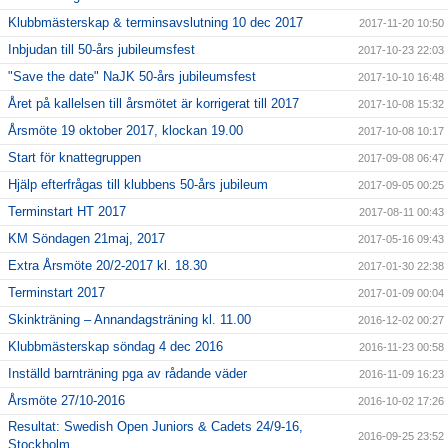
Klubbmästerskap & terminsavslutning 10 dec 2017
2017-11-20 10:50
Inbjudan till 50-års jubileumsfest
2017-10-23 22:03
"Save the date" NaJK 50-års jubileumsfest
2017-10-10 16:48
Året på kallelsen till årsmötet är korrigerat till 2017
2017-10-08 15:32
Årsmöte 19 oktober 2017, klockan 19.00
2017-10-08 10:17
Start för knattegruppen
2017-09-08 06:47
Hjälp efterfrågas till klubbens 50-års jubileum
2017-09-05 00:25
Terminstart HT 2017
2017-08-11 00:43
KM Söndagen 21maj, 2017
2017-05-16 09:43
Extra Årsmöte 20/2-2017 kl. 18.30
2017-01-30 22:38
Terminstart 2017
2017-01-09 00:04
Skinkträning – Annandagsträning kl. 11.00
2016-12-02 00:27
Klubbmästerskap söndag 4 dec 2016
2016-11-23 00:58
Inställd barnträning pga av rådande väder
2016-11-09 16:23
Årsmöte 27/10-2016
2016-10-02 17:26
Resultat: Swedish Open Juniors & Cadets 24/9-16,
2016-09-25 23:52
Stockholm