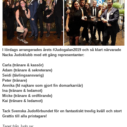
Dokument
Butiken
Kontakt
I lördags arrangerades årets #Judogalan2019 och så klart närvarade
Nacka Judoklubb med ett gäng representanter:
Carla (tränare & kassör)
Adam (tränare & sekreterare)
Seidi (tävlingsansvarig)
Peter (tränare)
Annika (fd najkare som gjort fin domarkarriär)
Ina (tränare & ledamot)
Micke (tränare & ordförande)
Kai (tränare & ledamot)
Tack Svenska Judoförbundet för en fantastiskt trevlig kväll och stort
Grattis till alla pristagare!
Taget från Judo.se: